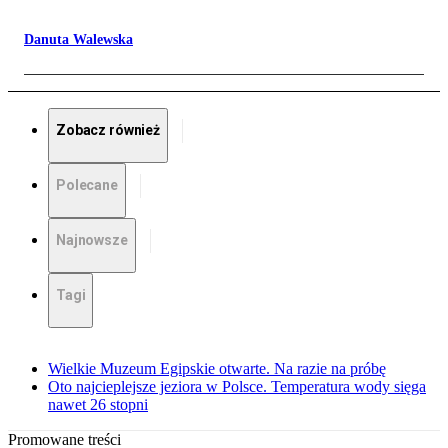
Danuta Walewska
Zobacz również
Polecane
Najnowsze
Tagi
Wielkie Muzeum Egipskie otwarte. Na razie na próbę
Oto najcieplejsze jeziora w Polsce. Temperatura wody sięga
nawet 26 stopni
Promowane treści