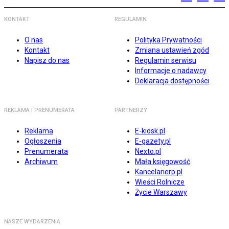
KONTAKT
REGULAMIN
O nas
Polityka Prywatności
Kontakt
Zmiana ustawień zgód
Napisz do nas
Regulamin serwisu
Informacje o nadawcy
Deklaracja dostępności
REKLAMA I PRENUMERATA
PARTNERZY
Reklama
E-kiosk.pl
Ogłoszenia
E-gazety.pl
Prenumerata
Nexto.pl
Archiwum
Mała księgowość
Kancelarierp.pl
Wieści Rolnicze
Życie Warszawy
NASZE WYDARZENIA