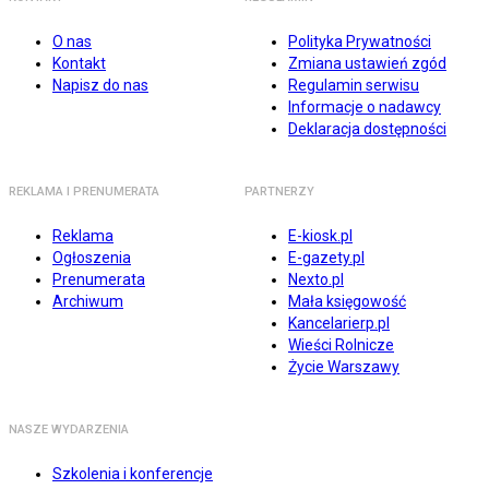
O nas
Polityka Prywatności
Kontakt
Zmiana ustawień zgód
Napisz do nas
Regulamin serwisu
Informacje o nadawcy
Deklaracja dostępności
REKLAMA I PRENUMERATA
PARTNERZY
Reklama
E-kiosk.pl
Ogłoszenia
E-gazety.pl
Prenumerata
Nexto.pl
Archiwum
Mała księgowość
Kancelarierp.pl
Wieści Rolnicze
Życie Warszawy
NASZE WYDARZENIA
Szkolenia i konferencje