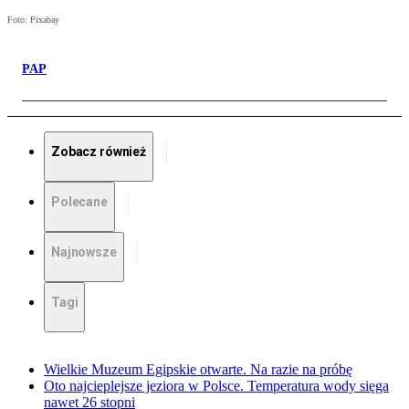
Foto: Pixabay
PAP
Zobacz również
Polecane
Najnowsze
Tagi
Wielkie Muzeum Egipskie otwarte. Na razie na próbę
Oto najcieplejsze jeziora w Polsce. Temperatura wody sięga
nawet 26 stopni