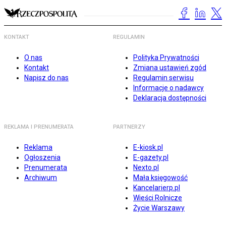
KONTAKT
REGULAMIN
O nas
Polityka Prywatności
Kontakt
Zmiana ustawień zgód
Napisz do nas
Regulamin serwisu
Informacje o nadawcy
Deklaracja dostępności
REKLAMA I PRENUMERATA
PARTNERZY
Reklama
E-kiosk.pl
Ogłoszenia
E-gazety.pl
Prenumerata
Nexto.pl
Archiwum
Mała księgowość
Kancelarierp.pl
Wieści Rolnicze
Życie Warszawy