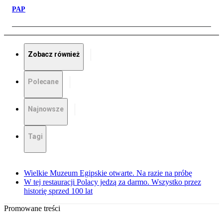
PAP
Zobacz również
Polecane
Najnowsze
Tagi
Wielkie Muzeum Egipskie otwarte. Na razie na próbę
W tej restauracji Polacy jedzą za darmo. Wszystko przez
historię sprzed 100 lat
Promowane treści