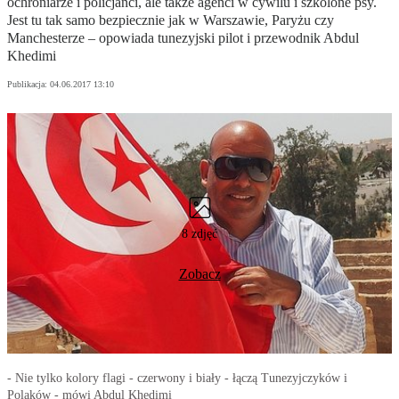
ochroniarze i policjanci, ale także agenci w cywilu i szkolone psy.
Jest tu tak samo bezpiecznie jak w Warszawie, Paryżu czy
Manchesterze – opowiada tunezyjski pilot i przewodnik Abdul
Khedimi
Publikacja:
04.06.2017 13:10
8 zdjęć
Zobacz
- Nie tylko kolory flagi - czerwony i biały - łączą Tunezyjczyków i
Polaków - mówi Abdul Khedimi