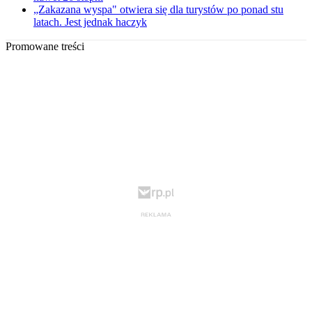
„Zakazana wyspa" otwiera się dla turystów po ponad stu
latach. Jest jednak haczyk
Promowane treści