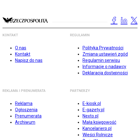
KONTAKT
REGULAMIN
O nas
Polityka Prywatności
Kontakt
Zmiana ustawień zgód
Napisz do nas
Regulamin serwisu
Informacje o nadawcy
Deklaracja dostępności
REKLAMA I PRENUMERATA
PARTNERZY
Reklama
E-kiosk.pl
Ogłoszenia
E-gazety.pl
Prenumerata
Nexto.pl
Archiwum
Mała księgowość
Kancelarierp.pl
Wieści Rolnicze