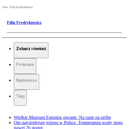
Foto: Filip Frydrykiewicz
Filip Frydrykiewicz
Zobacz również
Polecane
Najnowsze
Tagi
Wielkie Muzeum Egipskie otwarte. Na razie na próbę
Oto najcieplejsze jeziora w Polsce. Temperatura wody sięga
nawet 26 stopni