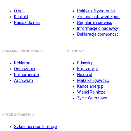
O nas
Polityka Prywatności
Kontakt
Zmiana ustawień zgód
Napisz do nas
Regulamin serwisu
Informacje o nadawcy
Deklaracja dostępności
REKLAMA I PRENUMERATA
PARTNERZY
Reklama
E-kiosk.pl
Ogłoszenia
E-gazety.pl
Prenumerata
Nexto.pl
Archiwum
Mała księgowość
Kancelarierp.pl
Wieści Rolnicze
Życie Warszawy
NASZE WYDARZENIA
Szkolenia i konferencje