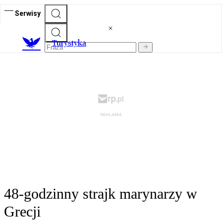
Serwisy
T
urystyka
48-godzinny strajk marynarzy w
Grecji