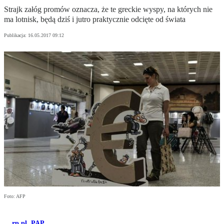
Strajk załóg promów oznacza, że te greckie wyspy, na których nie
ma lotnisk, będą dziś i jutro praktycznie odcięte od świata
Publikacja:
16.05.2017 09:12
Foto: AFP
rp.pl
,
PAP