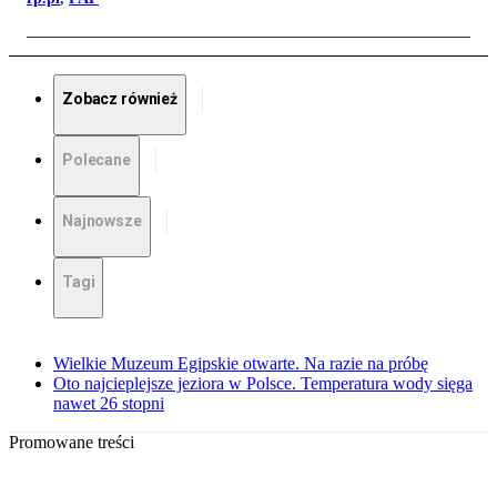
Zobacz również
Polecane
Najnowsze
Tagi
Wielkie Muzeum Egipskie otwarte. Na razie na próbę
Oto najcieplejsze jeziora w Polsce. Temperatura wody sięga
nawet 26 stopni
Promowane treści