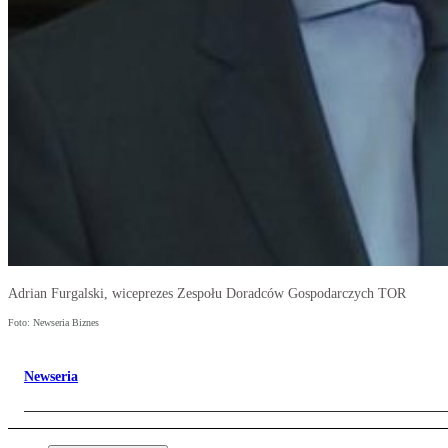
Adrian Furgalski, wiceprezes Zespołu Doradców Gospodarczych TOR
Foto: Newseria Biznes
Newseria