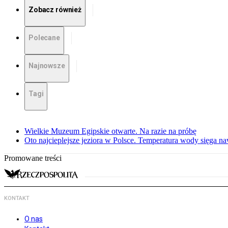
Zobacz również
Polecane
Najnowsze
Tagi
Wielkie Muzeum Egipskie otwarte. Na razie na próbę
Oto najcieplejsze jeziora w Polsce. Temperatura wody sięga na
Promowane treści
KONTAKT
O nas