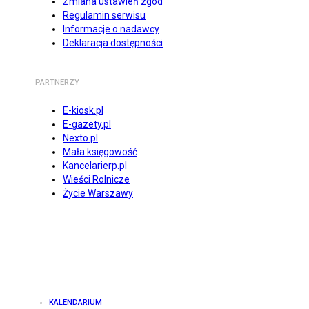
Zmiana ustawień zgód
Regulamin serwisu
Informacje o nadawcy
Deklaracja dostępności
PARTNERZY
E-kiosk.pl
E-gazety.pl
Nexto.pl
Mała księgowość
Kancelarierp.pl
Wieści Rolnicze
Życie Warszawy
KALENDARIUM