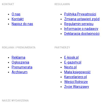
KONTAKT
REGULAMIN
O nas
Polityka Prywatności
Kontakt
Zmiana ustawień zgód
Napisz do nas
Regulamin serwisu
Informacje o nadawcy
Deklaracja dostępności
REKLAMA I PRENUMERATA
PARTNERZY
Reklama
E-kiosk.pl
Ogłoszenia
E-gazety.pl
Prenumerata
Nexto.pl
Archiwum
Mała księgowość
Kancelarierp.pl
Wieści Rolnicze
Życie Warszawy
NASZE WYDARZENIA