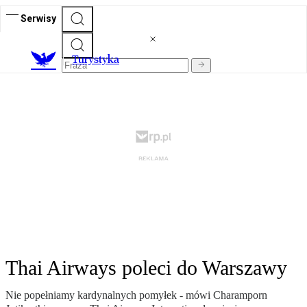
Serwisy
T
urystyka
Thai Airways poleci do Warszawy
Nie popełniamy kardynalnych pomyłek - mówi Charamporn