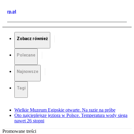
rp.pl
Zobacz również
Polecane
Najnowsze
Tagi
Wielkie Muzeum Egipskie otwarte. Na razie na próbę
Oto najcieplejsze jeziora w Polsce. Temperatura wody sięga
nawet 26 stopni
Promowane treści