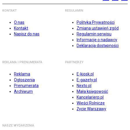
KONTAKT
REGULAMIN
O nas
Polityka Prywatności
Kontakt
Zmiana ustawień zgód
Napisz do nas
Regulamin serwisu
Informacje o nadawcy
Deklaracja dostępności
REKLAMA I PRENUMERATA
PARTNERZY
Reklama
E-kiosk.pl
Ogłoszenia
E-gazety.pl
Prenumerata
Nexto.pl
Archiwum
Mała księgowość
Kancelarierp.pl
Wieści Rolnicze
Życie Warszawy
NASZE WYDARZENIA