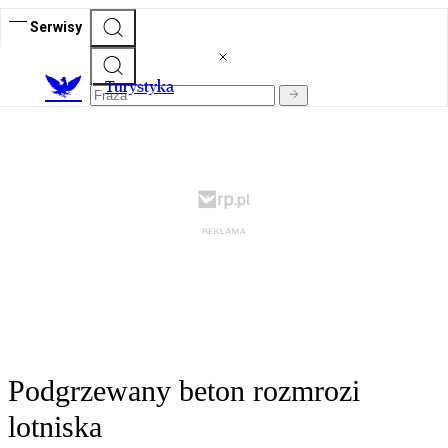
Serwisy
T
urystyka
Podgrzewany beton rozmrozi
lotniska