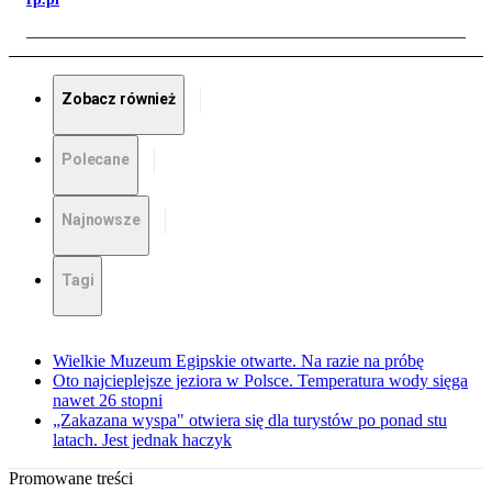
Zobacz również
Polecane
Najnowsze
Tagi
Wielkie Muzeum Egipskie otwarte. Na razie na próbę
Oto najcieplejsze jeziora w Polsce. Temperatura wody sięga
nawet 26 stopni
„Zakazana wyspa" otwiera się dla turystów po ponad stu
latach. Jest jednak haczyk
Promowane treści