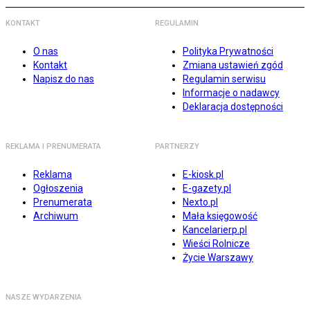
KONTAKT
REGULAMIN
O nas
Polityka Prywatności
Kontakt
Zmiana ustawień zgód
Napisz do nas
Regulamin serwisu
Informacje o nadawcy
Deklaracja dostępności
REKLAMA I PRENUMERATA
PARTNERZY
Reklama
E-kiosk.pl
Ogłoszenia
E-gazety.pl
Prenumerata
Nexto.pl
Archiwum
Mała księgowość
Kancelarierp.pl
Wieści Rolnicze
Życie Warszawy
NASZE WYDARZENIA