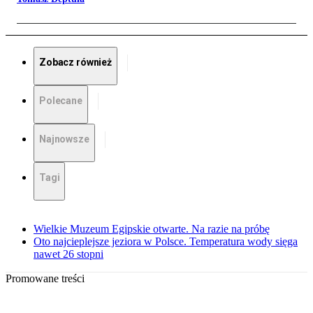
Zobacz również
Polecane
Najnowsze
Tagi
Wielkie Muzeum Egipskie otwarte. Na razie na próbę
Oto najcieplejsze jeziora w Polsce. Temperatura wody sięga
nawet 26 stopni
Promowane treści