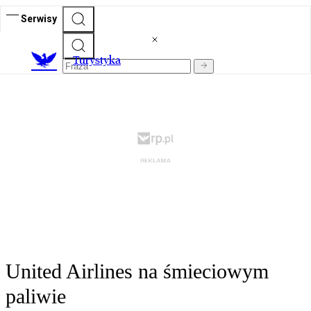
Serwisy
T
urystyka
United Airlines na śmieciowym
paliwie