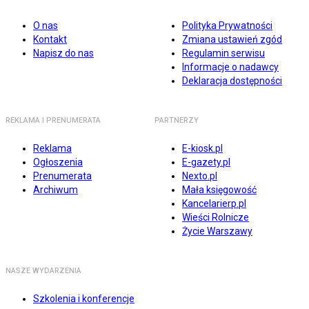
O nas
Polityka Prywatności
Kontakt
Zmiana ustawień zgód
Napisz do nas
Regulamin serwisu
Informacje o nadawcy
Deklaracja dostępności
REKLAMA I PRENUMERATA
PARTNERZY
Reklama
E-kiosk.pl
Ogłoszenia
E-gazety.pl
Prenumerata
Nexto.pl
Archiwum
Mała księgowość
Kancelarierp.pl
Wieści Rolnicze
Życie Warszawy
NASZE WYDARZENIA
Szkolenia i konferencje