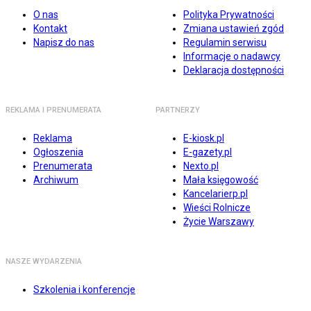
O nas
Polityka Prywatności
Kontakt
Zmiana ustawień zgód
Napisz do nas
Regulamin serwisu
Informacje o nadawcy
Deklaracja dostępności
REKLAMA I PRENUMERATA
PARTNERZY
Reklama
E-kiosk.pl
Ogłoszenia
E-gazety.pl
Prenumerata
Nexto.pl
Archiwum
Mała księgowość
Kancelarierp.pl
Wieści Rolnicze
Życie Warszawy
NASZE WYDARZENIA
Szkolenia i konferencje