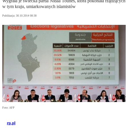
Wygrała je świecka partia Nidaa Tounes, która pokonała rządzących
w tym kraju, umiarkowanych islamistów
Publikacja:
30.10.2014 08:38
Foto: AFP
rp.pl