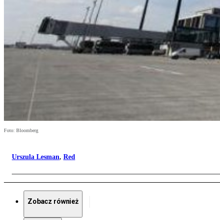
Foto: Bloomberg
Urszula Lesman
,
Red
Zobacz również