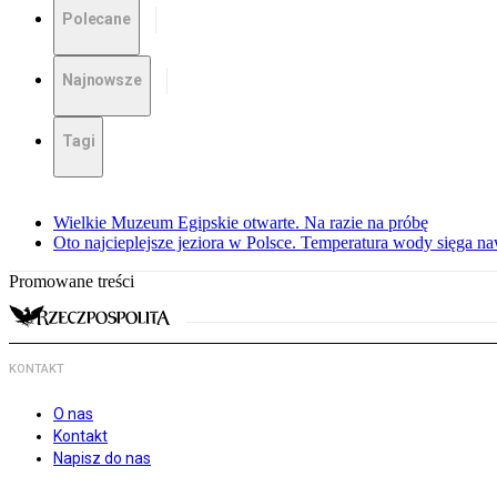
Polecane
Najnowsze
Tagi
Wielkie Muzeum Egipskie otwarte. Na razie na próbę
Oto najcieplejsze jeziora w Polsce. Temperatura wody sięga na
Promowane treści
KONTAKT
O nas
Kontakt
Napisz do nas