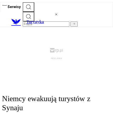
Serwisy
T
urystyka
Niemcy ewakuują turystów z
Synaju