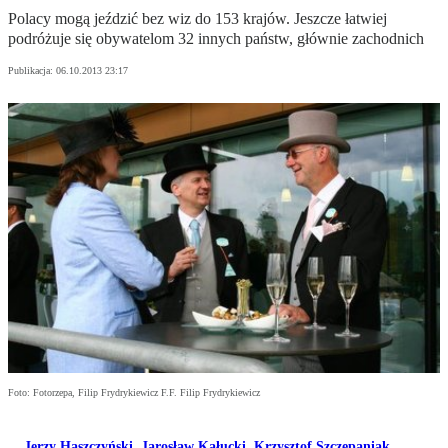
Polacy mogą jeździć bez wiz do 153 krajów. Jeszcze łatwiej
podróżuje się obywatelom 32 innych państw, głównie zachodnich
Publikacja:
06.10.2013 23:17
Foto: Fotorzepa, Filip Frydrykiewicz F.F. Filip Frydrykiewicz
Jerzy Haszczyński
,
Jarosław Kałucki
,
Krzysztof Szczepaniak