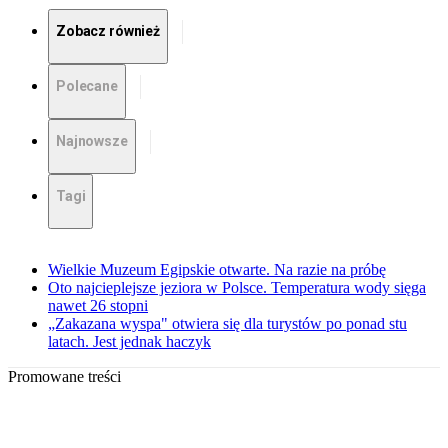
Zobacz również
Polecane
Najnowsze
Tagi
Wielkie Muzeum Egipskie otwarte. Na razie na próbę
Oto najcieplejsze jeziora w Polsce. Temperatura wody sięga
nawet 26 stopni
„Zakazana wyspa" otwiera się dla turystów po ponad stu
latach. Jest jednak haczyk
Promowane treści