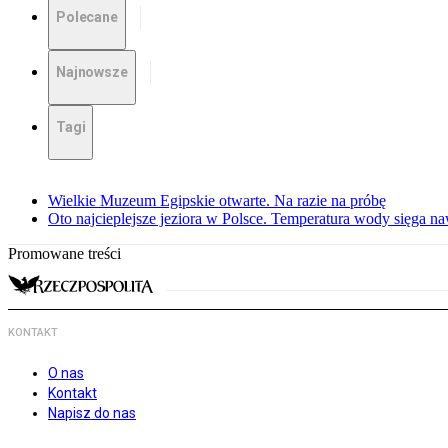
Polecane
Najnowsze
Tagi
Wielkie Muzeum Egipskie otwarte. Na razie na próbę
Oto najcieplejsze jeziora w Polsce. Temperatura wody sięga na
Promowane treści
KONTAKT
O nas
Kontakt
Napisz do nas