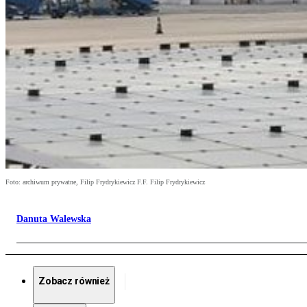
Foto: archiwum prywatne, Filip Frydrykiewicz F.F. Filip Frydrykiewicz
Danuta Walewska
Zobacz również