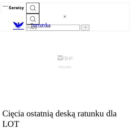
Serwisy
T
urystyka
Cięcia ostatnią deską ratunku dla
LOT