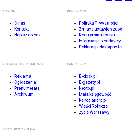
KONTAKT
REGULAMIN
O nas
Polityka Prywatności
Kontakt
Zmiana ustawień zgód
Napisz do nas
Regulamin serwisu
Informacje o nadawcy
Deklaracja dostępności
REKLAMA I PRENUMERATA
PARTNERZY
Reklama
E-kiosk.pl
Ogłoszenia
E-gazety.pl
Prenumerata
Nexto.pl
Archiwum
Mała księgowość
Kancelarierp.pl
Wieści Rolnicze
Życie Warszawy
NASZE WYDARZENIA