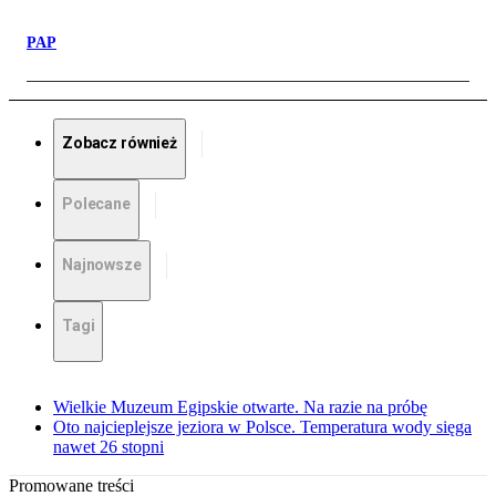
PAP
Zobacz również
Polecane
Najnowsze
Tagi
Wielkie Muzeum Egipskie otwarte. Na razie na próbę
Oto najcieplejsze jeziora w Polsce. Temperatura wody sięga
nawet 26 stopni
Promowane treści