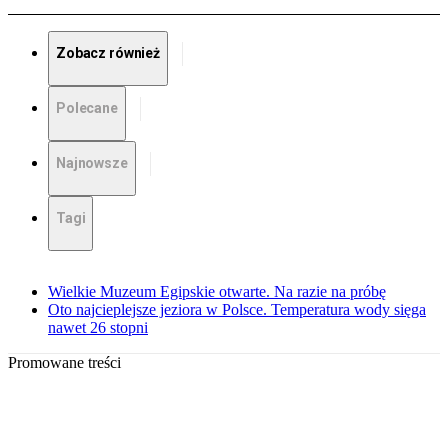
Zobacz również
Polecane
Najnowsze
Tagi
Wielkie Muzeum Egipskie otwarte. Na razie na próbę
Oto najcieplejsze jeziora w Polsce. Temperatura wody sięga
nawet 26 stopni
Promowane treści