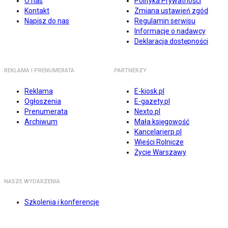
O nas
Polityka Prywatności
Kontakt
Zmiana ustawień zgód
Napisz do nas
Regulamin serwisu
Informacje o nadawcy
Deklaracja dostępności
REKLAMA I PRENUMERATA
PARTNERZY
Reklama
E-kiosk.pl
Ogłoszenia
E-gazety.pl
Prenumerata
Nexto.pl
Archiwum
Mała księgowość
Kancelarierp.pl
Wieści Rolnicze
Życie Warszawy
NASZE WYDARZENIA
Szkolenia i konferencje