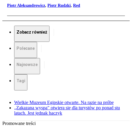
Piotr Aleksandrowicz
,
Piotr Rudzki
,
Red
Zobacz również
Polecane
Najnowsze
Tagi
Wielkie Muzeum Egipskie otwarte. Na razie na próbę
„Zakazana wyspa" otwiera się dla turystów po ponad stu
latach. Jest jednak haczyk
Promowane treści