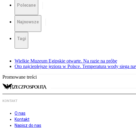
Polecane
Najnowsze
Tagi
Wielkie Muzeum Egipskie otwarte. Na razie na próbę
Oto najcieplejsze jeziora w Polsce. Temperatura wody sięga na
Promowane treści
KONTAKT
O nas
Kontakt
Napisz do nas