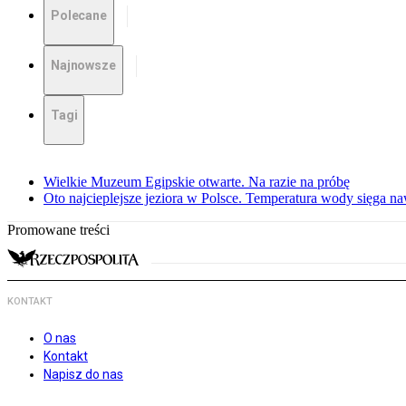
Polecane
Najnowsze
Tagi
Wielkie Muzeum Egipskie otwarte. Na razie na próbę
Oto najcieplejsze jeziora w Polsce. Temperatura wody sięga na
Promowane treści
KONTAKT
O nas
Kontakt
Napisz do nas