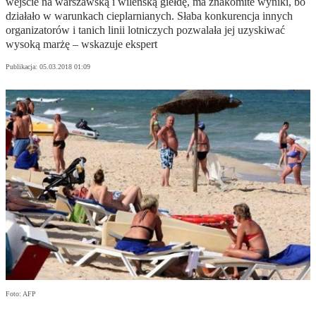
wejście na warszawską i wileńską giełdę, ma znakomite wyniki, bo
działało w warunkach cieplarnianych. Słaba konkurencja innych
organizatorów i tanich linii lotniczych pozwalała jej uzyskiwać
wysoką marżę – wskazuje ekspert
Publikacja:
05.03.2018 01:09
Foto: AFP