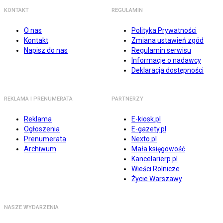
KONTAKT
REGULAMIN
O nas
Polityka Prywatności
Kontakt
Zmiana ustawień zgód
Napisz do nas
Regulamin serwisu
Informacje o nadawcy
Deklaracja dostępności
REKLAMA I PRENUMERATA
PARTNERZY
Reklama
E-kiosk.pl
Ogłoszenia
E-gazety.pl
Prenumerata
Nexto.pl
Archiwum
Mała księgowość
Kancelarierp.pl
Wieści Rolnicze
Życie Warszawy
NASZE WYDARZENIA