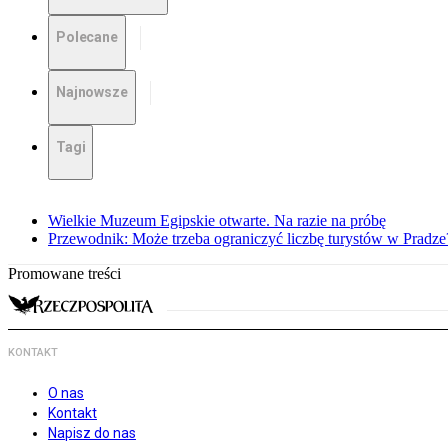
Polecane
Najnowsze
Tagi
Wielkie Muzeum Egipskie otwarte. Na razie na próbę
Przewodnik: Może trzeba ograniczyć liczbę turystów w Pradze
Promowane treści
KONTAKT
O nas
Kontakt
Napisz do nas