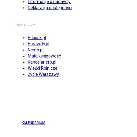
Informacje o nadawcy
Deklaracja dostępności
PARTNERZY
E-kiosk.pl
E-gazety.pl
Nexto.pl
Mała księgowość
Kancelarierp.pl
Wieści Rolnicze
Życie Warszawy
KALENDARIUM