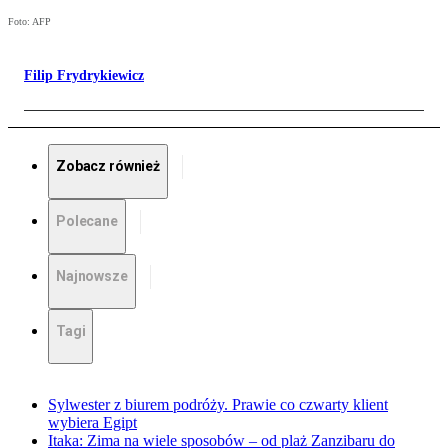
Foto: AFP
Filip Frydrykiewicz
Zobacz również
Polecane
Najnowsze
Tagi
Sylwester z biurem podróży. Prawie co czwarty klient
wybiera Egipt
Itaka: Zima na wiele sposobów – od plaż Zanzibaru do