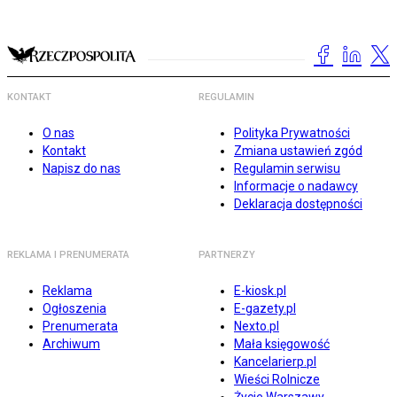
KONTAKT
REGULAMIN
O nas
Polityka Prywatności
Kontakt
Zmiana ustawień zgód
Napisz do nas
Regulamin serwisu
Informacje o nadawcy
Deklaracja dostępności
REKLAMA I PRENUMERATA
PARTNERZY
Reklama
E-kiosk.pl
Ogłoszenia
E-gazety.pl
Prenumerata
Nexto.pl
Archiwum
Mała księgowość
Kancelarierp.pl
Wieści Rolnicze