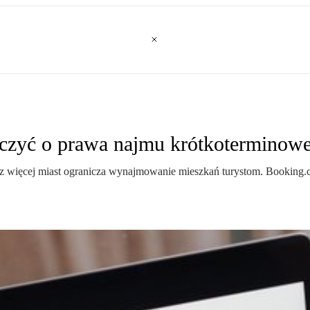
alczyć o prawa najmu krótkoterminow
az więcej miast ogranicza wynajmowanie mieszkań turystom. Booking.c