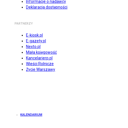
Informacje o nadawcy
Deklaracja dostępności
PARTNERZY
E-kiosk.pl
E-gazety.pl
Nexto.pl
Mała księgowość
Kancelarierp.pl
Wieści Rolnicze
Życie Warszawy
KALENDARIUM