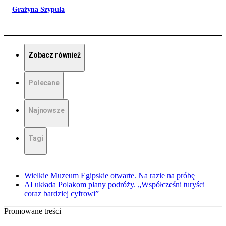
Grażyna Szypuła
Zobacz również
Polecane
Najnowsze
Tagi
Wielkie Muzeum Egipskie otwarte. Na razie na próbę
AI układa Polakom plany podróży. „Współcześni turyści
coraz bardziej cyfrowi”
Promowane treści