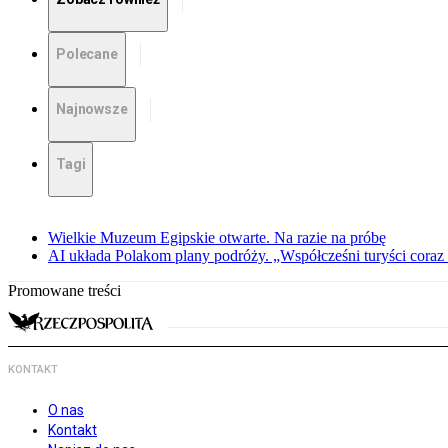
Polecane
Najnowsze
Tagi
Wielkie Muzeum Egipskie otwarte. Na razie na próbę
AI układa Polakom plany podróży. „Współcześni turyści coraz 
Promowane treści
KONTAKT
O nas
Kontakt