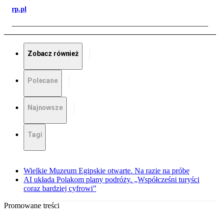
rp.pl
Zobacz również
Polecane
Najnowsze
Tagi
Wielkie Muzeum Egipskie otwarte. Na razie na próbę
AI układa Polakom plany podróży. „Współcześni turyści
coraz bardziej cyfrowi”
Promowane treści