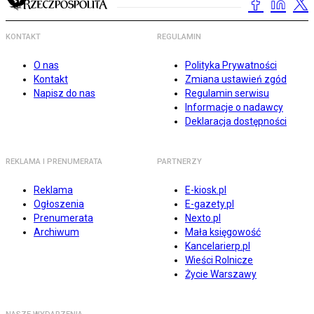
KONTAKT
REGULAMIN
O nas
Polityka Prywatności
Kontakt
Zmiana ustawień zgód
Napisz do nas
Regulamin serwisu
Informacje o nadawcy
Deklaracja dostępności
REKLAMA I PRENUMERATA
PARTNERZY
Reklama
E-kiosk.pl
Ogłoszenia
E-gazety.pl
Prenumerata
Nexto.pl
Archiwum
Mała księgowość
Kancelarierp.pl
Wieści Rolnicze
Życie Warszawy