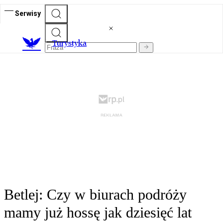
Serwisy
T
urystyka
Betlej: Czy w biurach podróży
mamy już hossę jak dziesięć lat