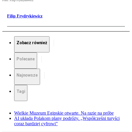
Foto: Filip Frydrykiewicz
Filip Frydrykiewicz
Zobacz również
Polecane
Najnowsze
Tagi
Wielkie Muzeum Egipskie otwarte. Na razie na próbę
AI układa Polakom plany podróży. „Współcześni turyści
coraz bardziej cyfrowi”