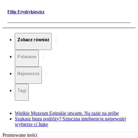
Filip Frydrykiewicz
Zobacz również
Polecane
Najnowsze
Tagi
Wielkie Muzeum Egipskie otwarte. Na razie na próbę
Szukasz biura podróży? Sztuczna inteligencja najpewniej
wybierze ci Itakę
Promowane treści