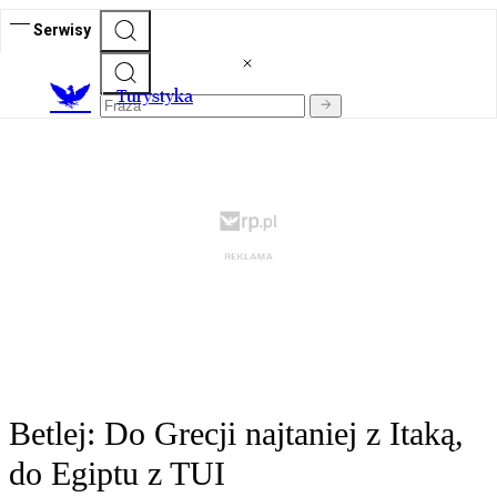
Serwisy
T
urystyka
Betlej: Do Grecji najtaniej z Itaką,
do Egiptu z TUI