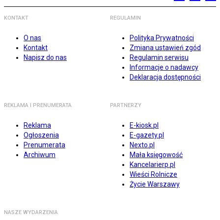
KONTAKT
REGULAMIN
O nas
Polityka Prywatności
Kontakt
Zmiana ustawień zgód
Napisz do nas
Regulamin serwisu
Informacje o nadawcy
Deklaracja dostępności
REKLAMA I PRENUMERATA
PARTNERZY
Reklama
E-kiosk.pl
Ogłoszenia
E-gazety.pl
Prenumerata
Nexto.pl
Archiwum
Mała księgowość
Kancelarierp.pl
Wieści Rolnicze
Życie Warszawy
NASZE WYDARZENIA