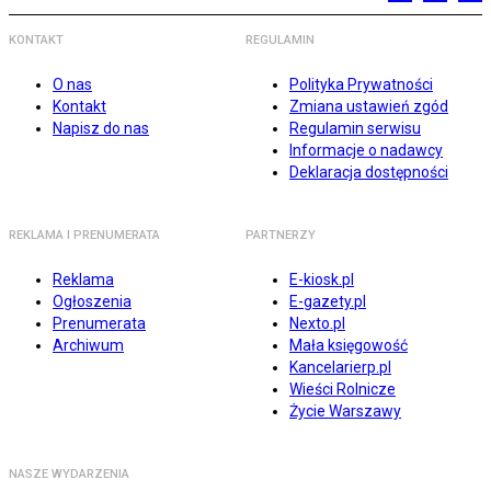
KONTAKT
REGULAMIN
O nas
Polityka Prywatności
Kontakt
Zmiana ustawień zgód
Napisz do nas
Regulamin serwisu
Informacje o nadawcy
Deklaracja dostępności
REKLAMA I PRENUMERATA
PARTNERZY
Reklama
E-kiosk.pl
Ogłoszenia
E-gazety.pl
Prenumerata
Nexto.pl
Archiwum
Mała księgowość
Kancelarierp.pl
Wieści Rolnicze
Życie Warszawy
NASZE WYDARZENIA