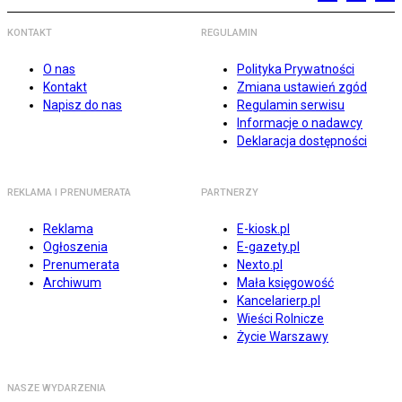
KONTAKT
REGULAMIN
O nas
Polityka Prywatności
Kontakt
Zmiana ustawień zgód
Napisz do nas
Regulamin serwisu
Informacje o nadawcy
Deklaracja dostępności
REKLAMA I PRENUMERATA
PARTNERZY
Reklama
E-kiosk.pl
Ogłoszenia
E-gazety.pl
Prenumerata
Nexto.pl
Archiwum
Mała księgowość
Kancelarierp.pl
Wieści Rolnicze
Życie Warszawy
NASZE WYDARZENIA