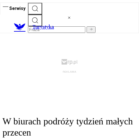
Serwisy
T
urystyka
W biurach podróży tydzień małych
przecen