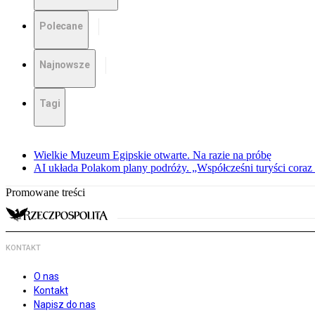
Polecane
Najnowsze
Tagi
Wielkie Muzeum Egipskie otwarte. Na razie na próbę
AI układa Polakom plany podróży. „Współcześni turyści coraz 
Promowane treści
KONTAKT
O nas
Kontakt
Napisz do nas