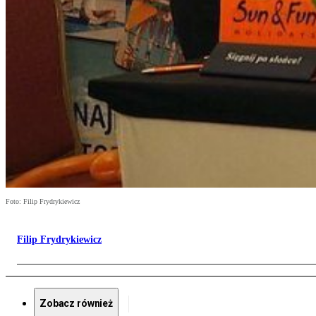
Foto: Filip Frydrykiewicz
Filip Frydrykiewicz
Zobacz również