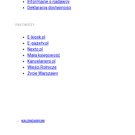
Informacje o nadawcy
Deklaracja dostępności
PARTNERZY
E-kiosk.pl
E-gazety.pl
Nexto.pl
Mała księgowość
Kancelarierp.pl
Wieści Rolnicze
Życie Warszawy
KALENDARIUM