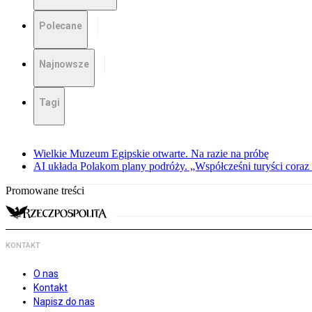
Polecane
Najnowsze
Tagi
Wielkie Muzeum Egipskie otwarte. Na razie na próbę
AI układa Polakom plany podróży. „Współcześni turyści coraz 
Promowane treści
KONTAKT
O nas
Kontakt
Napisz do nas