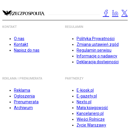
KONTAKT
REGULAMIN
O nas
Polityka Prywatności
Kontakt
Zmiana ustawień zgód
Napisz do nas
Regulamin serwisu
Informacje o nadawcy
Deklaracja dostępności
REKLAMA I PRENUMERATA
PARTNERZY
Reklama
E-kiosk.pl
Ogłoszenia
E-gazety.pl
Prenumerata
Nexto.pl
Archiwum
Mała księgowość
Kancelarierp.pl
Wieści Rolnicze
Życie Warszawy