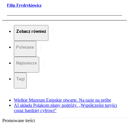
Filip Frydrykiewicz
Zobacz również
Polecane
Najnowsze
Tagi
Wielkie Muzeum Egipskie otwarte. Na razie na próbę
AI układa Polakom plany podróży. „Współcześni turyści
coraz bardziej cyfrowi”
Promowane treści