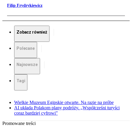
Filip Frydrykiewicz
Zobacz również
Polecane
Najnowsze
Tagi
Wielkie Muzeum Egipskie otwarte. Na razie na próbę
AI układa Polakom plany podróży. „Współcześni turyści
coraz bardziej cyfrowi”
Promowane treści