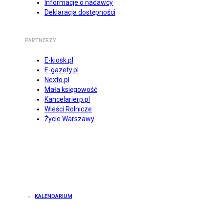
Informacje o nadawcy
Deklaracja dostępności
PARTNERZY
E-kiosk.pl
E-gazety.pl
Nexto.pl
Mała księgowość
Kancelarierp.pl
Wieści Rolnicze
Życie Warszawy
KALENDARIUM