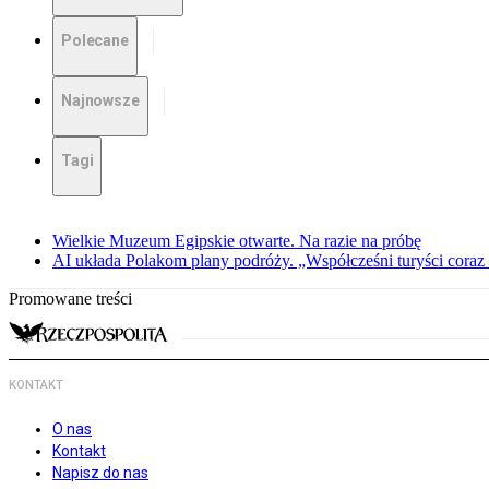
Polecane
Najnowsze
Tagi
Wielkie Muzeum Egipskie otwarte. Na razie na próbę
AI układa Polakom plany podróży. „Współcześni turyści coraz 
Promowane treści
KONTAKT
O nas
Kontakt
Napisz do nas