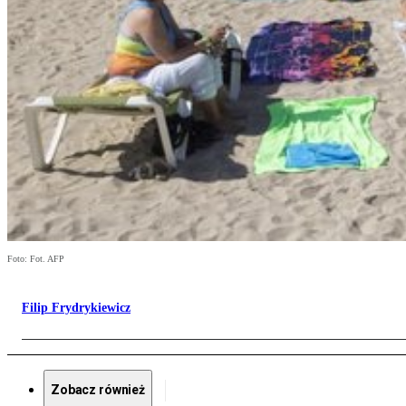
Foto: Fot. AFP
Filip Frydrykiewicz
Zobacz również