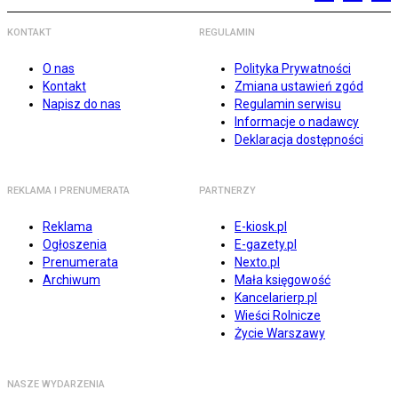
KONTAKT
REGULAMIN
O nas
Polityka Prywatności
Kontakt
Zmiana ustawień zgód
Napisz do nas
Regulamin serwisu
Informacje o nadawcy
Deklaracja dostępności
REKLAMA I PRENUMERATA
PARTNERZY
Reklama
E-kiosk.pl
Ogłoszenia
E-gazety.pl
Prenumerata
Nexto.pl
Archiwum
Mała księgowość
Kancelarierp.pl
Wieści Rolnicze
Życie Warszawy
NASZE WYDARZENIA