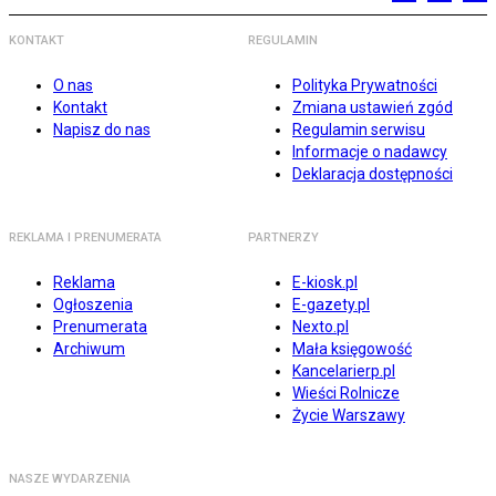
KONTAKT
REGULAMIN
O nas
Polityka Prywatności
Kontakt
Zmiana ustawień zgód
Napisz do nas
Regulamin serwisu
Informacje o nadawcy
Deklaracja dostępności
REKLAMA I PRENUMERATA
PARTNERZY
Reklama
E-kiosk.pl
Ogłoszenia
E-gazety.pl
Prenumerata
Nexto.pl
Archiwum
Mała księgowość
Kancelarierp.pl
Wieści Rolnicze
Życie Warszawy
NASZE WYDARZENIA