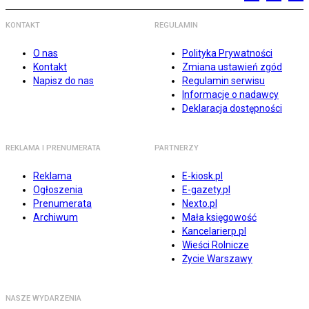
KONTAKT
REGULAMIN
O nas
Polityka Prywatności
Kontakt
Zmiana ustawień zgód
Napisz do nas
Regulamin serwisu
Informacje o nadawcy
Deklaracja dostępności
REKLAMA I PRENUMERATA
PARTNERZY
Reklama
E-kiosk.pl
Ogłoszenia
E-gazety.pl
Prenumerata
Nexto.pl
Archiwum
Mała księgowość
Kancelarierp.pl
Wieści Rolnicze
Życie Warszawy
NASZE WYDARZENIA