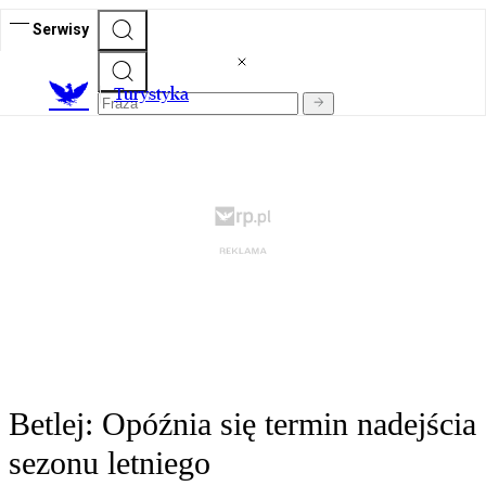
Serwisy
T
urystyka
Betlej: Opóźnia się termin nadejścia
sezonu letniego