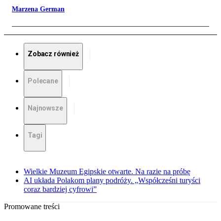
Marzena German
Zobacz również
Polecane
Najnowsze
Tagi
Wielkie Muzeum Egipskie otwarte. Na razie na próbę
AI układa Polakom plany podróży. „Współcześni turyści
coraz bardziej cyfrowi”
Promowane treści