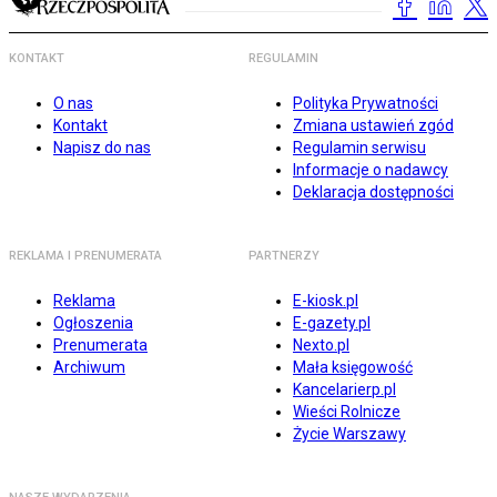
KONTAKT
REGULAMIN
O nas
Polityka Prywatności
Kontakt
Zmiana ustawień zgód
Napisz do nas
Regulamin serwisu
Informacje o nadawcy
Deklaracja dostępności
REKLAMA I PRENUMERATA
PARTNERZY
Reklama
E-kiosk.pl
Ogłoszenia
E-gazety.pl
Prenumerata
Nexto.pl
Archiwum
Mała księgowość
Kancelarierp.pl
Wieści Rolnicze
Życie Warszawy