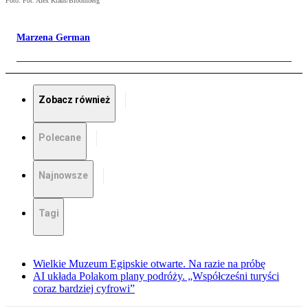
Foto: Fot. Alex Kraus/Bloomberg
Marzena German
Zobacz również
Polecane
Najnowsze
Tagi
Wielkie Muzeum Egipskie otwarte. Na razie na próbę
AI układa Polakom plany podróży. „Współcześni turyści
coraz bardziej cyfrowi”