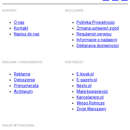
KONTAKT
REGULAMIN
O nas
Polityka Prywatności
Kontakt
Zmiana ustawień zgód
Napisz do nas
Regulamin serwisu
Informacje o nadawcy
Deklaracja dostępności
REKLAMA I PRENUMERATA
PARTNERZY
Reklama
E-kiosk.pl
Ogłoszenia
E-gazety.pl
Prenumerata
Nexto.pl
Archiwum
Mała księgowość
Kancelarierp.pl
Wieści Rolnicze
Życie Warszawy
NASZE WYDARZENIA