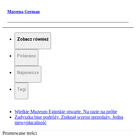
Marzena German
Zobacz również
Polecane
Najnowsze
Tagi
Wielkie Muzeum Egipskie otwarte. Na razie na próbę
Zadyszka biur podróży. Zniknął wzrost sprzedaży. Jedna
niewypłacalność
Promowane treści