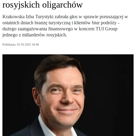
rosyjskich oligarchów
Krakowska Izba Turystyki zabrała głos w sprawie poruszającej w
ostatnich dniach branżę turystyczną i klientów biur podróży -
dużego zaangażowania finansowego w koncern TUI Group
jednego z miliarderów rosyjskich.
Publikacja:
01.03.2022 18:46