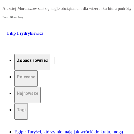
Aleksiej Mordaszow stał się nagle obciążeniem dla wizerunku biura podróży
Foto: Bloomberg
Filip Frydrykiewicz
Zobacz również
Polecane
Najnowsze
Tagi
Egipt: Turyści, którzy nie mają jak wrócić do kraju, mogą