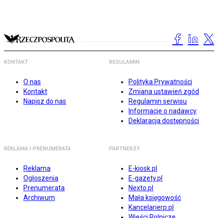
KONTAKT
REGULAMIN
O nas
Polityka Prywatności
Kontakt
Zmiana ustawień zgód
Napisz do nas
Regulamin serwisu
Informacje o nadawcy
Deklaracja dostępności
REKLAMA I PRENUMERATA
PARTNERZY
Reklama
E-kiosk.pl
Ogłoszenia
E-gazety.pl
Prenumerata
Nexto.pl
Archiwum
Mała księgowość
Kancelarierp.pl
Wieści Rolnicze