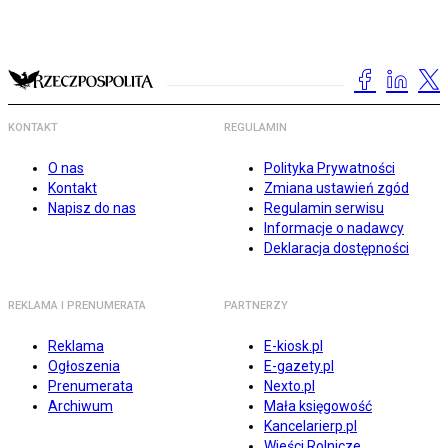
KONTAKT
REGULAMIN
O nas
Polityka Prywatności
Kontakt
Zmiana ustawień zgód
Napisz do nas
Regulamin serwisu
Informacje o nadawcy
Deklaracja dostępności
REKLAMA I PRENUMERATA
PARTNERZY
Reklama
E-kiosk.pl
Ogłoszenia
E-gazety.pl
Prenumerata
Nexto.pl
Archiwum
Mała księgowość
Kancelarierp.pl
Wieści Rolnicze