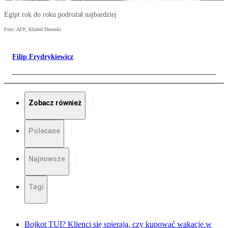
Egipt rok do roku podrożał najbardziej
Foto: AFP, Khaled Desouki
Filip Frydrykiewicz
Zobacz również
Polecane
Najnowsze
Tagi
Bojkot TUI? Klienci się spierają, czy kupować wakacje w