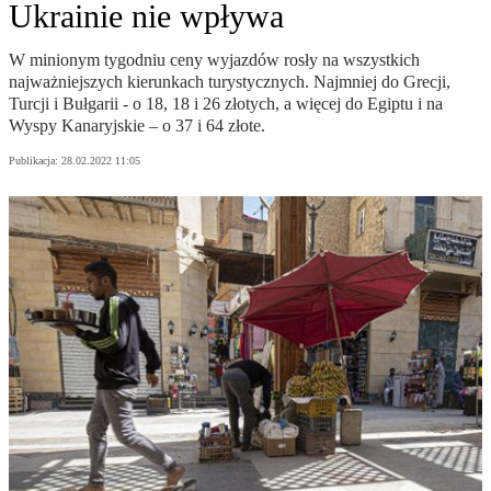
Ukrainie nie wpływa
W minionym tygodniu ceny wyjazdów rosły na wszystkich
najważniejszych kierunkach turystycznych. Najmniej do Grecji,
Turcji i Bułgarii - o 18, 18 i 26 złotych, a więcej do Egiptu i na
Wyspy Kanaryjskie – o 37 i 64 złote.
Publikacja:
28.02.2022 11:05