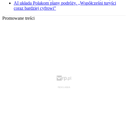
AI układa Polakom plany podróży. „Współcześni turyści
coraz bardziej cyfrowi”
Promowane treści