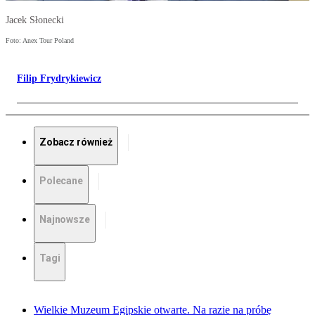
Jacek Słonecki
Foto: Anex Tour Poland
Filip Frydrykiewicz
Zobacz również
Polecane
Najnowsze
Tagi
Wielkie Muzeum Egipskie otwarte. Na razie na próbę