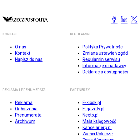
KONTAKT
REGULAMIN
O nas
Polityka Prywatności
Kontakt
Zmiana ustawień zgód
Napisz do nas
Regulamin serwisu
Informacje o nadawcy
Deklaracja dostępności
REKLAMA I PRENUMERATA
PARTNERZY
Reklama
E-kiosk.pl
Ogłoszenia
E-gazety.pl
Prenumerata
Nexto.pl
Archiwum
Mała księgowość
Kancelarierp.pl
Wieści Rolnicze