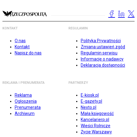
KONTAKT
REGULAMIN
O nas
Polityka Prywatności
Kontakt
Zmiana ustawień zgód
Napisz do nas
Regulamin serwisu
Informacje o nadawcy
Deklaracja dostępności
REKLAMA I PRENUMERATA
PARTNERZY
Reklama
E-kiosk.pl
Ogłoszenia
E-gazety.pl
Prenumerata
Nexto.pl
Archiwum
Mała księgowość
Kancelarierp.pl
Wieści Rolnicze
Życie Warszawy