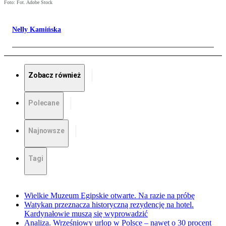
Foto: Fot. Adobe Stock
Nelly Kamińska
Zobacz również
Polecane
Najnowsze
Tagi
Wielkie Muzeum Egipskie otwarte. Na razie na próbę
Watykan przeznacza historyczną rezydencję na hotel.
Kardynałowie muszą się wyprowadzić
Analiza. Wrześniowy urlop w Polsce – nawet o 30 procent