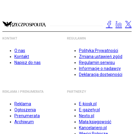
KONTAKT
REGULAMIN
O nas
Polityka Prywatności
Kontakt
Zmiana ustawień zgód
Napisz do nas
Regulamin serwisu
Informacje o nadawcy
Deklaracja dostępności
REKLAMA I PRENUMERATA
PARTNERZY
Reklama
E-kiosk.pl
Ogłoszenia
E-gazety.pl
Prenumerata
Nexto.pl
Archiwum
Mała księgowość
Kancelarierp.pl
Wieści Rolnicze